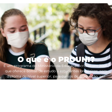
O que é o PROUNI?
É um programa do Ministério da Educação, criado em 2004,
que oferece bolsas de estudo a estudantes brasileiros, sem
diploma de nível superior, para cursos de graduação, em
instituições de educação superior privadas:
Bolsa integral:
para estudantes que possuam renda familiar,
por pessoa, de até um salário mínimo e meio.
Bolsa parcial de 50%:
para estudantes que possuam renda
familiar, por pessoa, de até três salários mínimos.