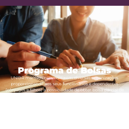
Programa de Bolsas
UNIBR mantém convênio com diversas organizações
proporcionando aos seus funcionários e dependentes
(cônjuges e filhos) a possibilidade de obter bolsa parcial de
estudos. Para a inclusão do desconto na mensalidade, o
aluno, caso esteja regularmente matriculado, deve entregar
a documentação necessária na recepção do campus onde
estuda e receber o protocolo de entrega.